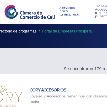
Transp
Servicios
Acces
para
a la i
tu empresa
públic
rectorio de programas
Portal de Empresas Prospera
Se encontraron 179 re
CORY ACCESORIOS
Joyería y Accesorios femeninos con diseños
mujer