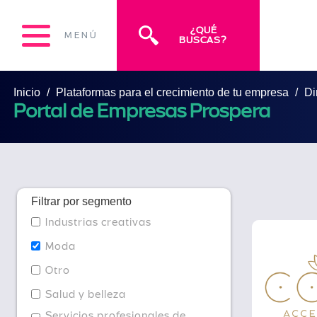
¿QUÉ
MENÚ
BUSCAS?
Inicio
Plataformas para el crecimiento de tu empresa
Di
Portal de Empresas Prospera
Filtrar por segmento
Industrias creativas
Moda
Otro
Salud y belleza
Servicios profesionales de