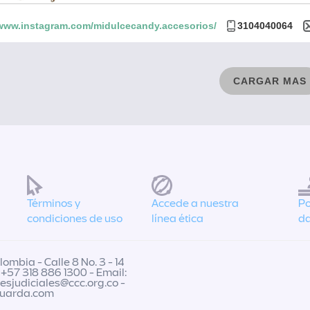
/www.instagram.com/midulcecandy.accesorios/
3104040064
CARGAR MAS
Términos y
Accede a nuestra
Po
condiciones de uso
línea ética
da
ombia - Calle 8 No. 3 - 14
 +57 318 886 1300 - Email:
nesjudiciales@ccc.org.co
-
guarda.com