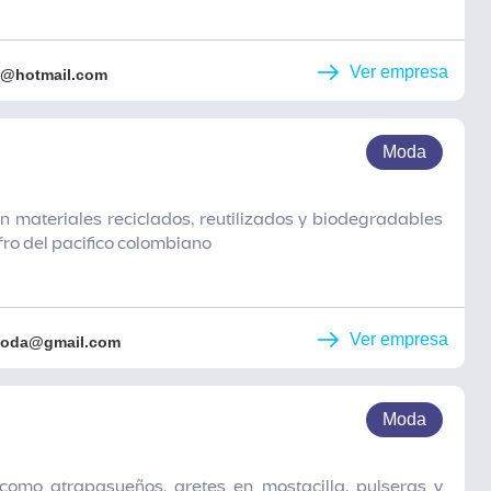
Ver empresa
p@hotmail.com
Moda
 materiales reciclados, reutilizados y biodegradables
afro del pacifico colombiano
Ver empresa
moda@gmail.com
Moda
mo atrapasueños, aretes en mostacilla, pulseras y