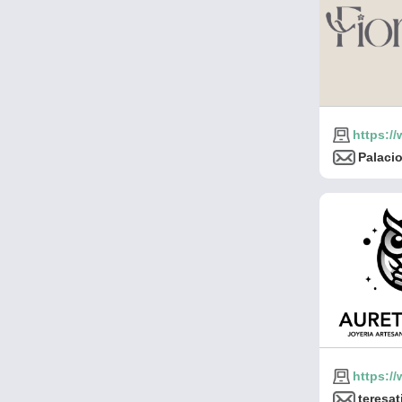
https:/
Palaci
https:/
teresa