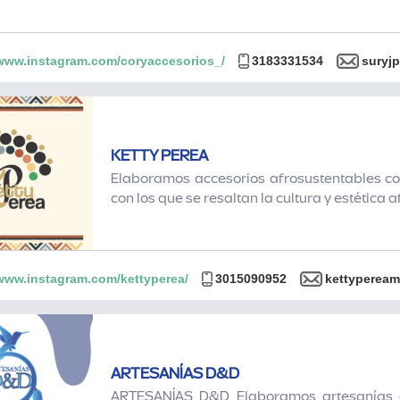
/www.instagram.com/coryaccesorios_/
3183331534
suryj
KETTY PEREA
Elaboramos accesorios afrosustentables con
con los que se resaltan la cultura y estética 
/www.instagram.com/kettyperea/
3015090952
kettyperea
ARTESANÍAS D&D
ARTESANÍAS D&D Elaboramos artesanías co