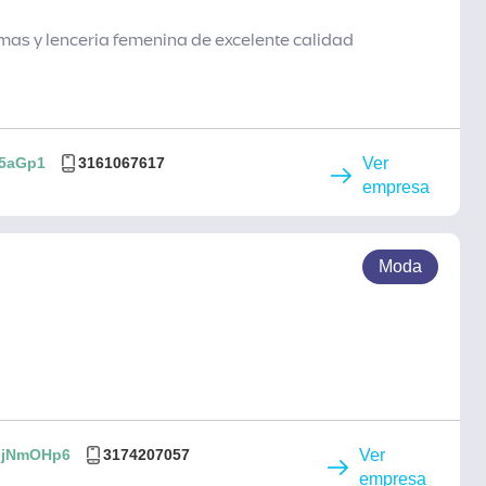
jamas y lenceria femenina de excelente calidad
N5aGp1
3161067617
Ver
empresa
Moda
1bjNmOHp6
3174207057
Ver
empresa