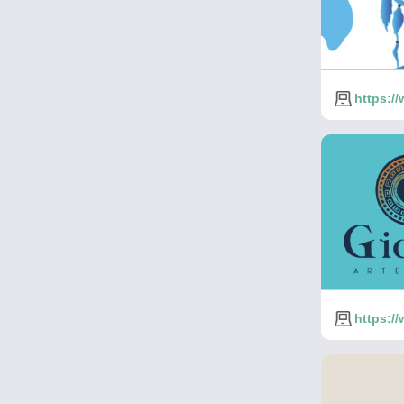
https:/
https:/