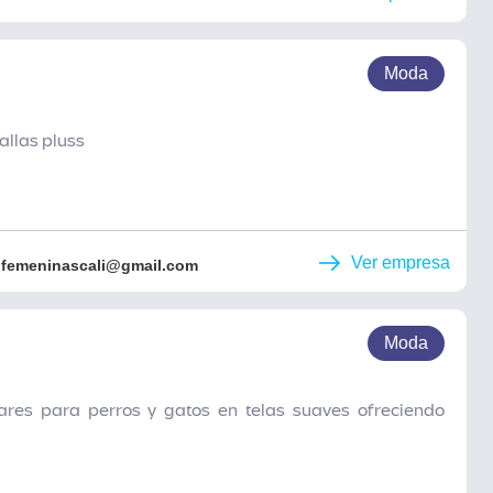
Moda
allas pluss
Ver empresa
femeninascali@gmail.com
Moda
res para perros y gatos en telas suaves ofreciendo