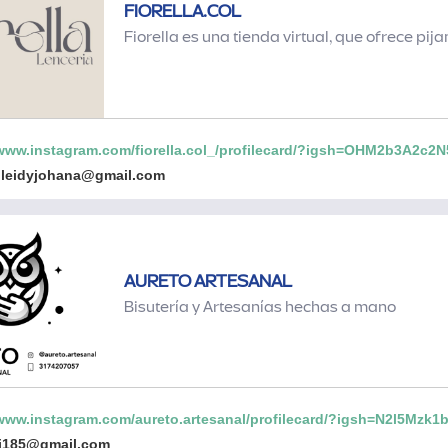
FIORELLA.COL
Fiorella es una tienda virtual, que ofrece pi
/www.instagram.com/fiorella.col_/profilecard/?igsh=OHM2b3A2c2
oleidyjohana@gmail.com
AURETO ARTESANAL
Bisutería y Artesanías hechas a mano
/www.instagram.com/aureto.artesanal/profilecard/?igsh=N2l5Mzk
ti185@gmail.com