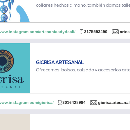
collares hechos a mano, también damos tall
/www.instagram.com/artesaniasdydcali/
3175593490
arte
GICRISA ARTESANAL
Ofrecemos, bolsos, calzado y accesorios ar
/www.instagram.com/gicrisa/
3016428984
gicrisaartesan