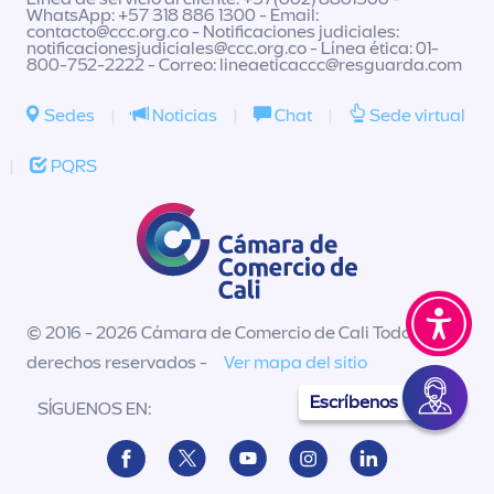
WhatsApp: +57 318 886 1300 - Email:
contacto@ccc.org.co
- Notificaciones judiciales:
notificacionesjudiciales@ccc.org.co
- Línea ética: 01-
800-752-2222 - Correo:
lineaeticaccc@resguarda.com
Sedes
|
Noticias
|
Chat
|
Sede virtual
|
PQRS
© 2016 - 2026 Cámara de Comercio de Cali Todos los
derechos reservados -
Ver mapa del sitio
Escríbenos
SÍGUENOS EN: