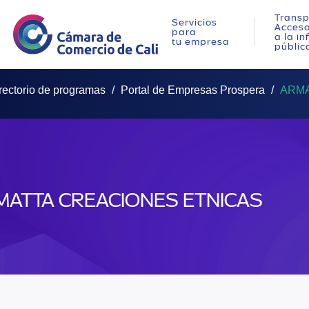
Transp
Servicios
Acces
para
a la i
tu empresa
públic
rectorio de programas
Portal de Empresas Prospera
ARMA
MATTA CREACIONES ETNICAS