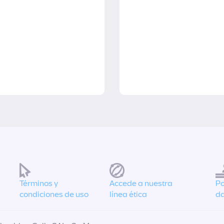
Términos y
Accede a nuestra
Po
condiciones de uso
línea ética
da