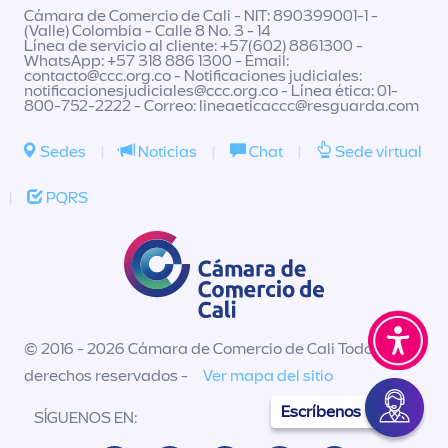
Cámara de Comercio de Cali - NIT: 890399001-1 -
(Valle) Colombia - Calle 8 No. 3 - 14
Línea de servicio al cliente: +57(602) 8861300 -
WhatsApp: +57 318 886 1300 - Email:
contacto@ccc.org.co
- Notificaciones judiciales:
notificacionesjudiciales@ccc.org.co
- Línea ética: 01-
800-752-2222 - Correo:
lineaeticaccc@resguarda.com
Sedes
|
Noticias
|
Chat
|
Sede virtual
|
PQRS
© 2016 - 2026 Cámara de Comercio de Cali Todos los
derechos reservados -
Ver mapa del sitio
Escríbenos
SÍGUENOS EN: