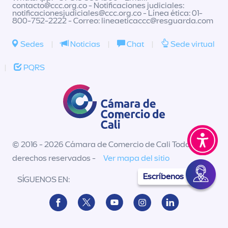
contacto@ccc.org.co
- Notificaciones judiciales:
notificacionesjudiciales@ccc.org.co
- Línea ética: 01-
800-752-2222 - Correo:
lineaeticaccc@resguarda.com
Sedes
|
Noticias
|
Chat
|
Sede virtual
|
PQRS
© 2016 - 2026 Cámara de Comercio de Cali Todos los
derechos reservados -
Ver mapa del sitio
Escríbenos
SÍGUENOS EN: