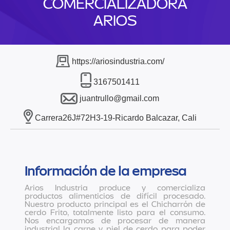
COMERCIALIZADORA
ARIOS
https://ariosindustria.com/
3167501411
juantrullo@gmail.com
Carrera26J#72H3-19-Ricardo Balcazar, Cali
Información de la empresa
Arios Industria produce y comercializa
productos alimenticios de difícil procesado.
Nuestro producto principal es el Chicharrón de
cerdo Frito, totalmente listo para el consumo.
Nos encargamos de procesar de manera
industrial la carne y piel de cerdo para poder