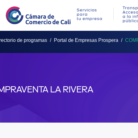
Transp
Servicios
Acces
para
a la i
tu empresa
públic
rectorio de programas
Portal de Empresas Prospera
COMP
MPRAVENTA LA RIVERA