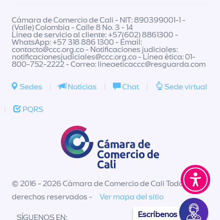
Cámara de Comercio de Cali - NIT: 890399001-1 -
(Valle) Colombia - Calle 8 No. 3 - 14
Línea de servicio al cliente: +57(602) 8861300 -
WhatsApp: +57 318 886 1300 - Email:
contacto@ccc.org.co
- Notificaciones judiciales:
notificacionesjudiciales@ccc.org.co
- Línea ética: 01-
800-752-2222 - Correo:
lineaeticaccc@resguarda.com
Sedes
|
Noticias
|
Chat
|
Sede virtual
|
PQRS
© 2016 - 2026 Cámara de Comercio de Cali Todos los
derechos reservados -
Ver mapa del sitio
Escríbenos
SÍGUENOS EN: