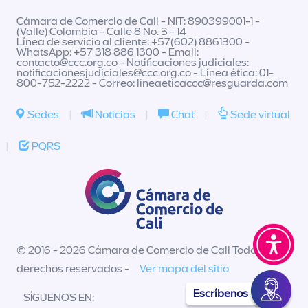
Cámara de Comercio de Cali - NIT: 890399001-1 -
(Valle) Colombia - Calle 8 No. 3 - 14
Línea de servicio al cliente: +57(602) 8861300 -
WhatsApp: +57 318 886 1300 - Email:
contacto@ccc.org.co
- Notificaciones judiciales:
notificacionesjudiciales@ccc.org.co
- Línea ética: 01-
800-752-2222 - Correo:
lineaeticaccc@resguarda.com
Sedes
|
Noticias
|
Chat
|
Sede virtual
|
PQRS
© 2016 - 2026 Cámara de Comercio de Cali Todos los
derechos reservados -
Ver mapa del sitio
Escríbenos
SÍGUENOS EN: