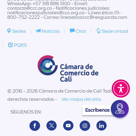
WhatsApp: +57 318 886 1300 - Email:
contacto@ccc.org.co
- Notificaciones judiciales:
notificacionesjudiciales@ccc.org.co
- Línea ética: 01-
800-752-2222 - Correo:
lineaeticaccc@resguarda.com
Sedes
|
Noticias
|
Chat
|
Sede virtual
|
PQRS
© 2016 - 2026 Cámara de Comercio de Cali Todos los
derechos reservados -
Ver mapa del sitio
Escríbenos
SÍGUENOS EN: