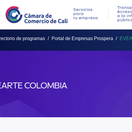
Transp
Servicios
Acces
para
a la i
tu empresa
públic
rectorio de programas
Portal de Empresas Prospera
EVEA
EARTE COLOMBIA