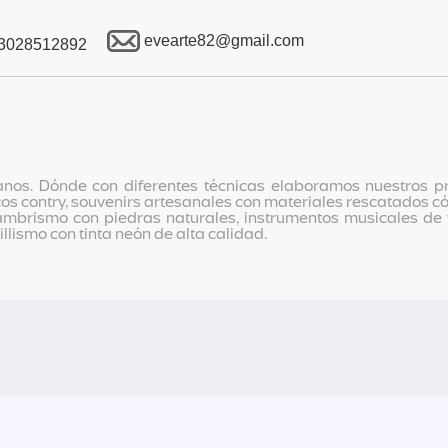
evearte82@gmail.com
3028512892
anos. Dónde con diferentes técnicas elaboramos nuestros pr
ecos contry, souvenirs artesanales con materiales rescatados
alambrismo con piedras naturales, instrumentos musicales d
lismo con tinta neón de alta calidad.