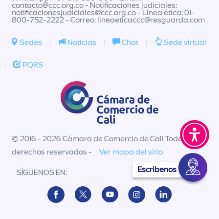
contacto@ccc.org.co
- Notificaciones judiciales:
notificacionesjudiciales@ccc.org.co
- Línea ética: 01-
800-752-2222 - Correo:
lineaeticaccc@resguarda.com
Sedes
|
Noticias
|
Chat
|
Sede virtual
|
PQRS
© 2016 - 2026 Cámara de Comercio de Cali Todos los
derechos reservados -
Ver mapa del sitio
Escríbenos
SÍGUENOS EN: