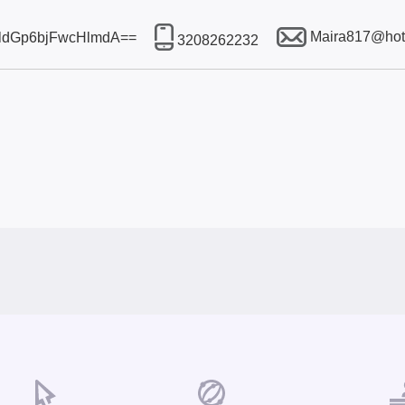
Maira817@hot
WtldGp6bjFwcHlmdA==
3208262232