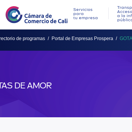
Transp
Servicios
Acces
para
a la i
tu empresa
públic
rectorio de programas
Portal de Empresas Prospera
GOTA
TAS DE AMOR