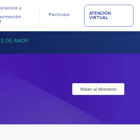
arencia y
o
ATENCIÓN
Participa
nformación
VIRTUAL
a
S DE AMOR
Volver al directorio