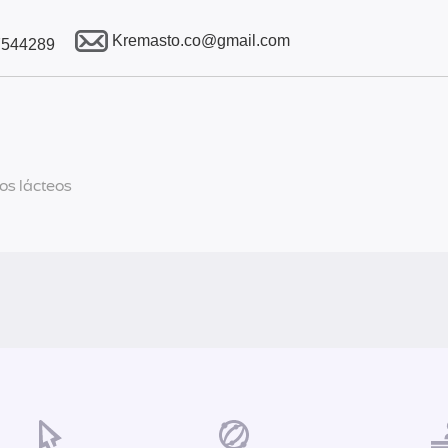
Kremasto.co@gmail.com
7544289
os lácteos