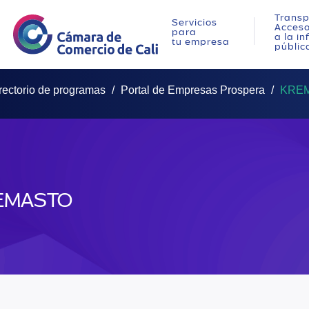
Transp
Servicios
Acces
para
a la i
tu empresa
públic
rectorio de programas
Portal de Empresas Prospera
KRE
EMASTO