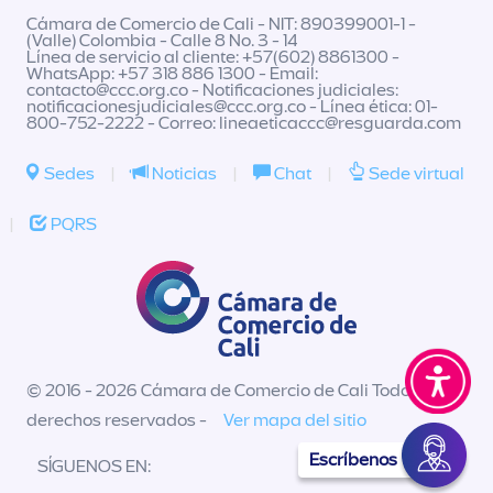
Cámara de Comercio de Cali - NIT: 890399001-1 -
(Valle) Colombia - Calle 8 No. 3 - 14
Línea de servicio al cliente: +57(602) 8861300 -
WhatsApp: +57 318 886 1300 - Email:
contacto@ccc.org.co
- Notificaciones judiciales:
notificacionesjudiciales@ccc.org.co
- Línea ética: 01-
800-752-2222 - Correo:
lineaeticaccc@resguarda.com
Sedes
|
Noticias
|
Chat
|
Sede virtual
|
PQRS
© 2016 - 2026 Cámara de Comercio de Cali Todos los
derechos reservados -
Ver mapa del sitio
Escríbenos
SÍGUENOS EN: