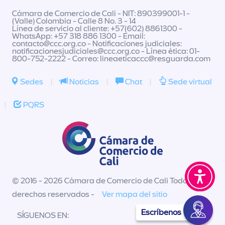
Cámara de Comercio de Cali - NIT: 890399001-1 -
(Valle) Colombia - Calle 8 No. 3 - 14
Línea de servicio al cliente: +57(602) 8861300 -
WhatsApp: +57 318 886 1300 - Email:
contacto@ccc.org.co
- Notificaciones judiciales:
notificacionesjudiciales@ccc.org.co
- Línea ética: 01-
800-752-2222 - Correo:
lineaeticaccc@resguarda.com
Sedes
|
Noticias
|
Chat
|
Sede virtual
|
PQRS
© 2016 - 2026 Cámara de Comercio de Cali Todos los
derechos reservados -
Ver mapa del sitio
Escríbenos
SÍGUENOS EN: