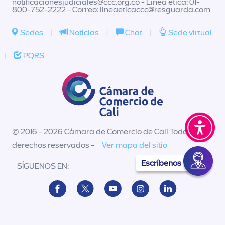
notificacionesjudiciales@ccc.org.co
- Línea ética: 01-
800-752-2222 - Correo:
lineaeticaccc@resguarda.com
Sedes
|
Noticias
|
Chat
|
Sede virtual
|
PQRS
© 2016 - 2026 Cámara de Comercio de Cali Todos los
derechos reservados -
Ver mapa del sitio
Escríbenos
SÍGUENOS EN: