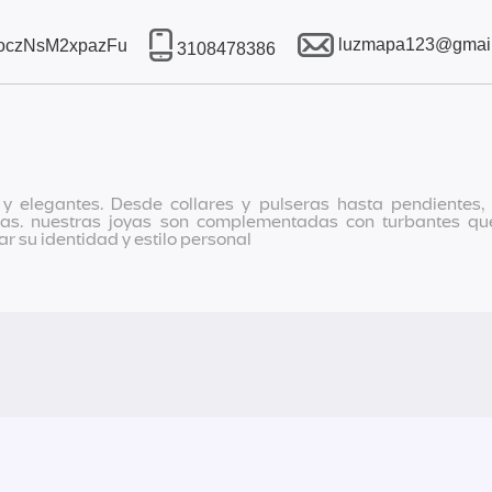
luzmapa123@gmai
2NoczNsM2xpazFu
3108478386
elegantes. Desde collares y pulseras hasta pendientes, qu
ias. nuestras joyas son complementadas con turbantes que
 su identidad y estilo personal