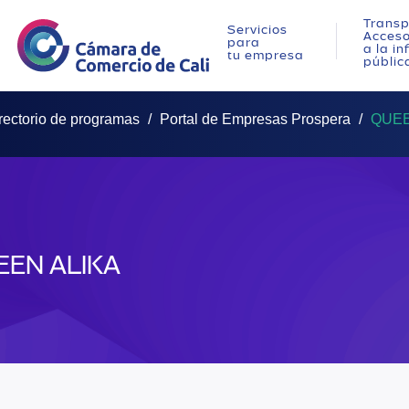
Transp
Servicios
Acces
para
a la i
tu empresa
públic
rectorio de programas
Portal de Empresas Prospera
QUEE
EEN ALIKA