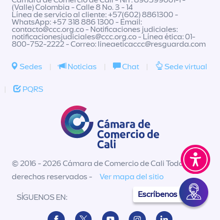
Cámara de Comercio de Cali - NIT: 890399001-1 -
(Valle) Colombia - Calle 8 No. 3 - 14
Línea de servicio al cliente: +57(602) 8861300 -
WhatsApp: +57 318 886 1300 - Email:
contacto@ccc.org.co
- Notificaciones judiciales:
notificacionesjudiciales@ccc.org.co
- Línea ética: 01-
800-752-2222 - Correo:
lineaeticaccc@resguarda.com
Sedes
|
Noticias
|
Chat
|
Sede virtual
|
PQRS
© 2016 - 2026 Cámara de Comercio de Cali Todos los
derechos reservados -
Ver mapa del sitio
Escríbenos
SÍGUENOS EN: