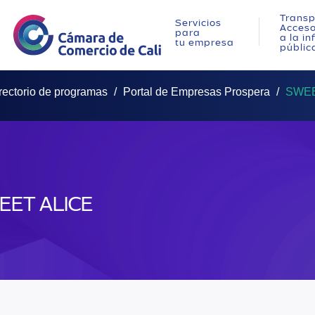
Transp
Servicios
Acces
para
a la i
tu empresa
públic
rectorio de programas
Portal de Empresas Prospera
SWEE
EET ALICE