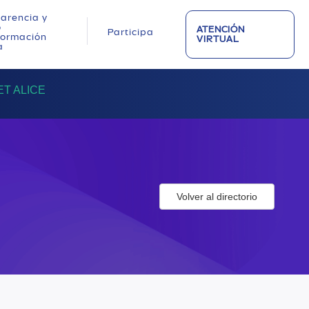
arencia y
o
ATENCIÓN
Participa
nformación
VIRTUAL
a
T ALICE
Volver al directorio