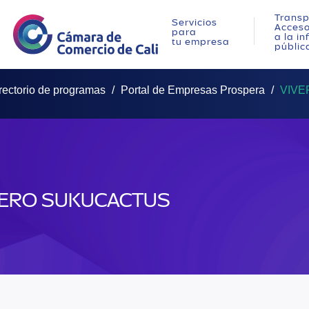
Transp
Servicios
Acces
para
a la i
tu empresa
públic
rectorio de programas
Portal de Empresas Prospera
VIVE
VERO SUKUCACTUS