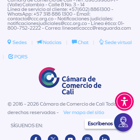
Cámara de Comercio de Cali - NIT: 890399001-1 -
(Valle) Colombia - Calle 8 No. 3 - 14
Línea de servicio al cliente: +57(602) 8861300 -
WhatsApp: +57 318 886 1300 - Email:
contacto@ccc.org.co
- Notificaciones judiciales:
notificacionesjudiciales@ccc.org.co
- Línea ética: 01-
800-752-2222 - Correo:
lineaeticaccc@resguarda.com
Sedes
|
Noticias
|
Chat
|
Sede virtual
|
PQRS
© 2016 - 2026 Cámara de Comercio de Cali Todos los
derechos reservados -
Ver mapa del sitio
Escríbenos
SÍGUENOS EN: