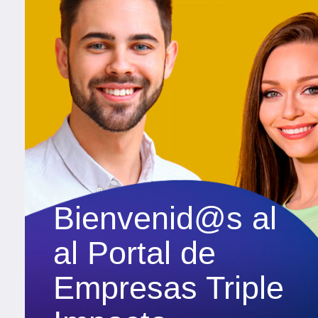
Bienvenid@s al
al Portal de
Empresas Triple