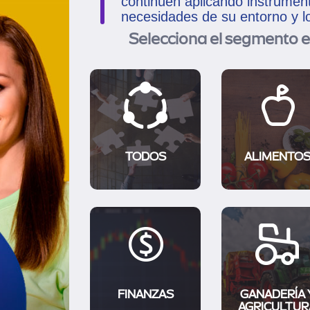
continúen aplicando instrumen
necesidades de su entorno y 
Selecciona el segmento e
TODOS
ALIMENTO
FINANZAS
GANADERÍA 
AGRICULTUR