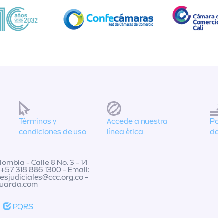
Términos y
Accede a nuestra
Po
condiciones de uso
línea ética
da
ombia - Calle 8 No. 3 - 14
 +57 318 886 1300 - Email:
nesjudiciales@ccc.org.co
-
guarda.com
PQRS