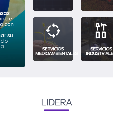
esas
ón de
za con
ar su
cio
la
SERVICIOS
SERVICIOS
MEDIOAMBIENTALES
INDUSTRIAL
LIDERA