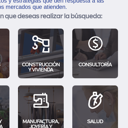
tos y estrategias que den respuesta a las
los mercados que atienden.
n que deseas realizar la búsqueda:
S
CONSTRUCCIÓN
CONSULTORÍA
Y VIVIENDA
Y
MANUFACTURA,
SALUD
A
JOYERÍA Y