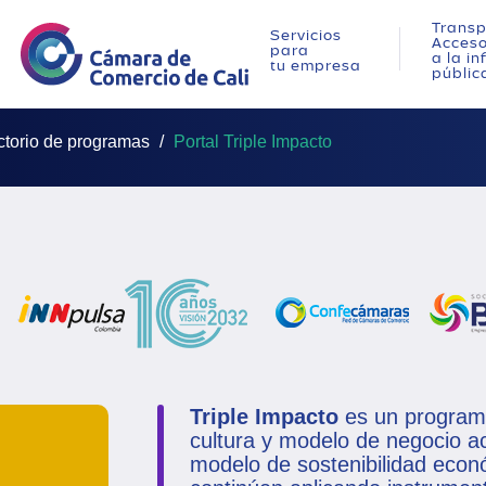
Transp
Servicios
Acces
para
a la i
tu empresa
públic
ctorio de programas
Portal Triple Impacto
Triple Impacto
es un programa
cultura y modelo de negocio ac
modelo de sostenibilidad econó