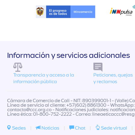
Información y servicios adicionales
Transparencia y acceso a la
Peticiones, quejas
información pública
y reclamos
Cámara de Comercio de Cali - NIT: 890399001-1 - (Valle) Col
Línea de servicio al cliente: +57(602) 8861300 - WhatsApp:
contacto@ccc.org.co
- Notificaciones judiciales:
notificacio
Línea ética: 01-800-752-2222 - Correo:
lineaeticaccc@res
Sedes
|
Noticias
|
Chat
|
Sede virtual
|