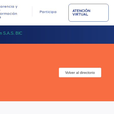
arencia y
o
ATENCIÓN
Participa
nformación
VIRTUAL
a
 S.A.S. BIC
Volver al directorio