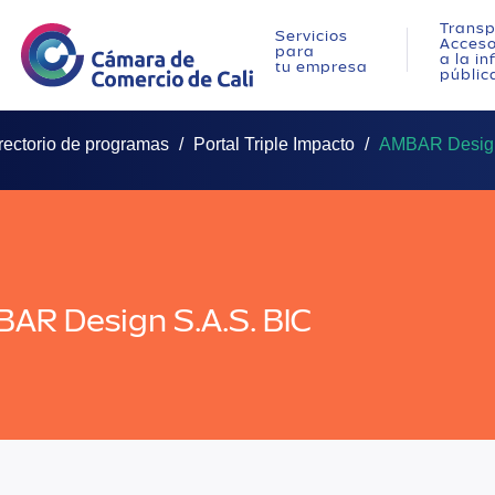
Transp
Servicios
Acces
para
a la i
tu empresa
públic
rectorio de programas
Portal Triple Impacto
AMBAR Design
AR Design S.A.S. BIC