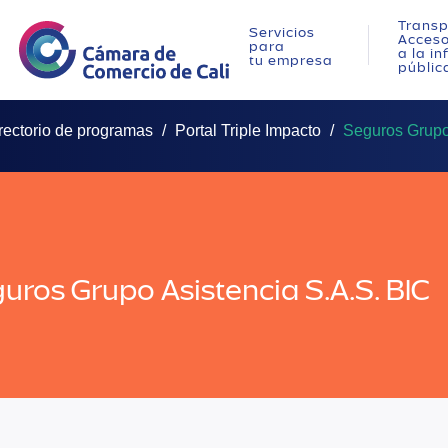
Transp
Servicios
Acces
para
a la i
tu empresa
públic
rectorio de programas
Portal Triple Impacto
Seguros Grupo
uros Grupo Asistencia S.A.S. BIC