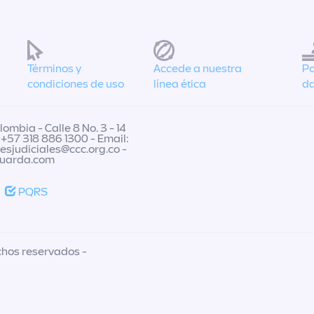
Términos y
Accede a nuestra
Po
condiciones de uso
línea ética
da
ombia - Calle 8 No. 3 - 14
 +57 318 886 1300 - Email:
nesjudiciales@ccc.org.co
-
guarda.com
PQRS
chos reservados -