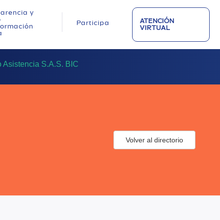
arencia y
o
ATENCIÓN
Participa
nformación
VIRTUAL
a
 Asistencia S.A.S. BIC
Volver al directorio