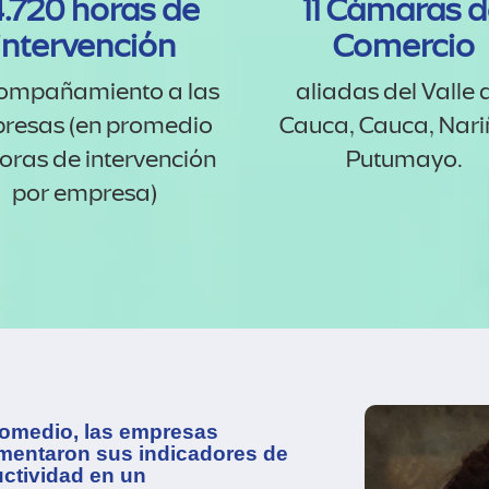
4.720 horas de
11 Cámaras 
intervención
Comercio
ompañamiento a las
aliadas del Valle 
resas (en promedio
Cauca, Cauca, Nari
oras de intervención
Putumayo.
por empresa)
omedio, las empresas
mentaron sus indicadores de
ctividad en un