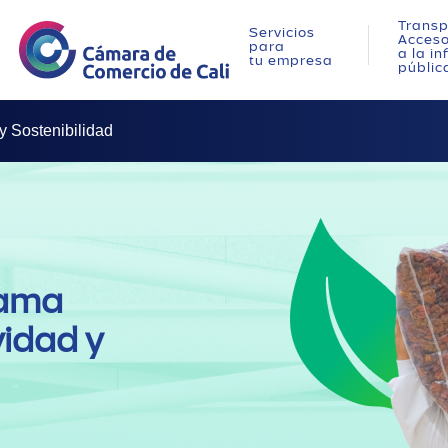
Transp
Servicios
Acces
para
a la i
tu empresa
públic
y Sostenibilidad
rama
vidad y