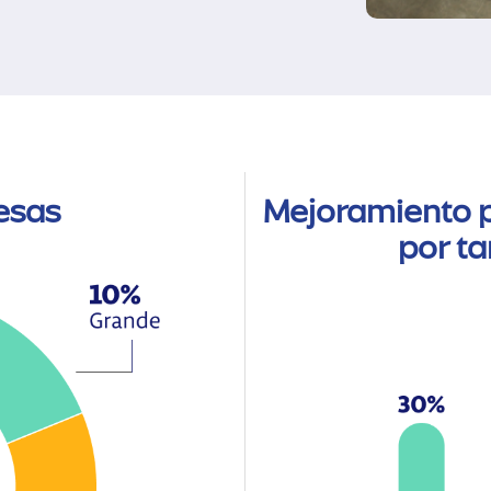
esas
Mejoramiento p
por t