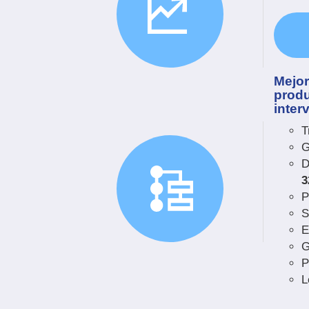
Mejor
produ
inter
T
G
D
3
P
S
E
G
P
L