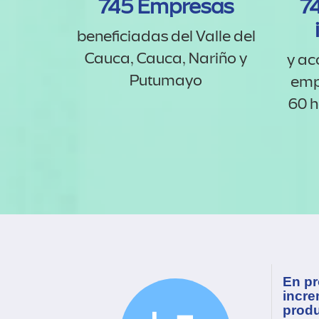
745 Empresas
7
beneficiadas del Valle del
Cauca, Cauca, Nariño y
y ac
Putumayo
emp
60 h
En pr
incre
produ