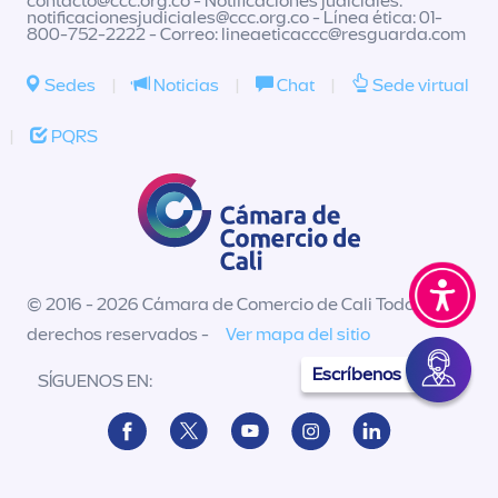
contacto@ccc.org.co
- Notificaciones judiciales:
notificacionesjudiciales@ccc.org.co
- Línea ética: 01-
800-752-2222 - Correo:
lineaeticaccc@resguarda.com
Sedes
|
Noticias
|
Chat
|
Sede virtual
|
PQRS
© 2016 - 2026 Cámara de Comercio de Cali Todos los
derechos reservados -
Ver mapa del sitio
Escríbenos
SÍGUENOS EN: