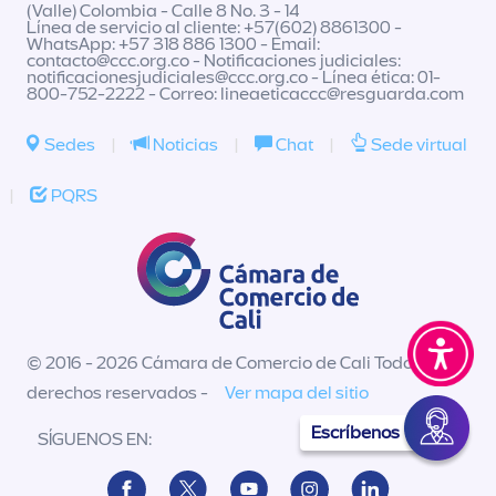
(Valle) Colombia - Calle 8 No. 3 - 14
Línea de servicio al cliente: +57(602) 8861300 -
WhatsApp: +57 318 886 1300 - Email:
contacto@ccc.org.co
- Notificaciones judiciales:
notificacionesjudiciales@ccc.org.co
- Línea ética: 01-
800-752-2222 - Correo:
lineaeticaccc@resguarda.com
Sedes
|
Noticias
|
Chat
|
Sede virtual
|
PQRS
© 2016 - 2026 Cámara de Comercio de Cali Todos los
derechos reservados -
Ver mapa del sitio
Escríbenos
SÍGUENOS EN: