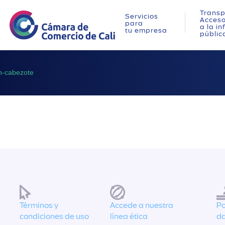
Transp
Servicios
Acces
para
a la i
tu empresa
públic
on-cabezote
Términos y
Accede a nuestra
Po
condiciones de uso
línea ética
da