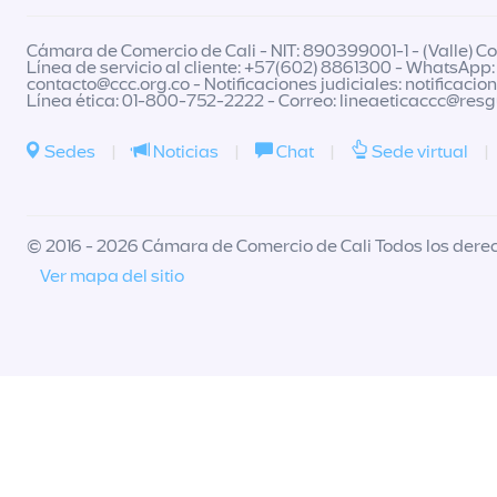
Cámara de Comercio de Cali - NIT: 890399001-1 - (Valle) Col
Línea de servicio al cliente: +57(602) 8861300 - WhatsApp:
contacto@ccc.org.co
- Notificaciones judiciales:
notificacio
Línea ética: 01-800-752-2222 - Correo:
lineaeticaccc@res
Sedes
|
Noticias
|
Chat
|
Sede virtual
|
© 2016 - 2026 Cámara de Comercio de Cali Todos los dere
Ver mapa del sitio