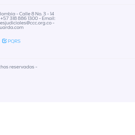
ombia - Calle 8 No. 3 - 14
 +57 318 886 1300 - Email:
nesjudiciales@ccc.org.co
-
guarda.com
PQRS
chos reservados -