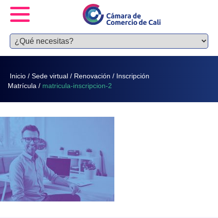
Inicio
/
Sede virtual
/
Renovación
/
Inscripción
Matrícula
/
matricula-inscripcion-2