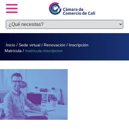
Inicio
/
Sede virtual
/
Renovación
/
Inscripción
Matrícula
/
matricula-inscripcion