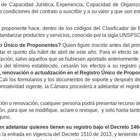
es de Capacidad Jurídica, Experiencia, Capacidad de Organi
 condiciones del contrato a suscribir y a su valor y que son 
 proponente hace, dentro de los códigos del Clasificador de B
tandarizar productos y servicios, conocido por la sigla UNSPSC
ro Único de Proponentes?
Quien figure inscrito antes del pr
 el quinto día hábil de abril de este año. Para el efecto se 
ción, salvo aquellos que se hubiesen aportado anteriormente y 
 del término establecido, cesarán los efectos a su registro 
n, renovación o actualización en el Registro Único de Prop
 los formularios y los documentos de soporte y después de ve
ormatividad vigente, la Cámara procederá a adelantar el regist
ación o renovación, cualquier persona podrá presentar recurso d
ción, para que se modifique, aclare o revoque, y solo hasta ta
guno.
n adelantar quienes tienen su registro bajo el Decreto 146
 la entrada en vigencia del Decreto 1510 de 2013, y teniendo