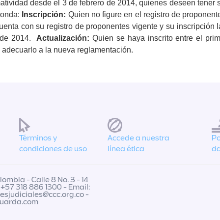
atividad desde el 3 de febrero de 2014, quienes deseen tener 
ponda:
Inscripción:
Quien no figure en el registro de proponent
uenta con su registro de proponentes vigente y su inscripción 
 de 2014.
Actualización:
Quien se haya inscrito entre el pri
a adecuarlo a la nueva reglamentación.
Términos y
Accede a nuestra
Po
condiciones de uso
línea ética
da
ombia - Calle 8 No. 3 - 14
 +57 318 886 1300 - Email:
nesjudiciales@ccc.org.co
-
guarda.com