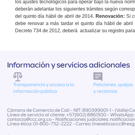
los ajustes tecnológicos para operar bajo la nueva norm
deberán adelantar los siguientes trámites según corres
del quinto día hábil de abril de 2014.
Renovación:
Si c
debe renovar a más tardar el quinto día hábil de abril
Decreto 734 de 2012, deberá actualizar su registro par
Información y servicios adicionales
Transparencia y acceso a la
Peticiones, quejas
información pública
y reclamos
Cámara de Comercio de Cali - NIT: 890399001-1 - (Valle) Col
Línea de servicio al cliente: +57(602) 8861300 - WhatsApp:
contacto@ccc.org.co
- Notificaciones judiciales:
notificacio
Línea ética: 01-800-752-2222 - Correo:
lineaeticaccc@res