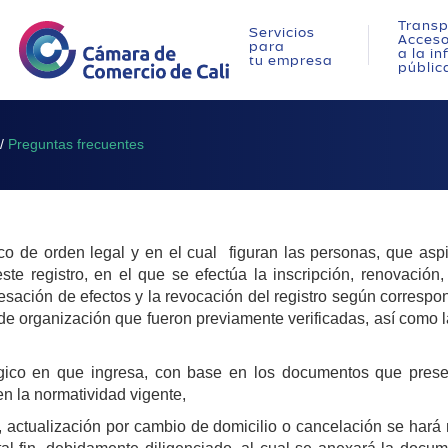
Transp
Servicios
Acces
para
a la i
tu empresa
públic
/
Preguntas frecuentes
o de orden legal y en el cual figuran las personas, que aspi
 registro, en el que se efectúa la inscripción, renovación, 
ación de efectos y la revocación del registro según correspon
de organización que fueron previamente verificadas, así como la
gico en que ingresa, con base en los documentos que present
en la normatividad vigente,
ón, actualización por cambio de domicilio o cancelación se har