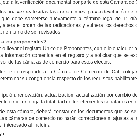
 sujeta a la verificación documental por parte de esta Cámara de
os una vez realizadas las correcciones, previa devolución de los
cir que debe someterse nuevamente al término legal de 15 dí
, altera el orden de las radicaciones y vulnera los derechos
n en turno de ser revisados.
e a los proponentes?
llevar el registro Único de Proponentes, con ello cualquier p
información contenida en el registro y a solicitar que se exp
avor de las cámaras de comercio para estos efectos.
ntes le corresponde a la Cámara de Comercio de Cali cotejar
terminar su congruencia respecto de los requisitos habilitantes
ripción, renovación, actualización, actualización por cambio d
nte o no contenga la totalidad de los elementos señalados en el
te de esta cámara, deberá constar en los documentos que se se
 Las cámaras de comercio no harán correcciones ni ajustes a l
interesado al incluirla.
n?