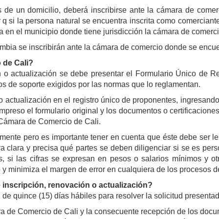
de un domicilio, deberá inscribirse ante la cámara de comerci
r q si la persona natural se encuentra inscrita como comerciant
 en el municipio donde tiene jurisdicción la cámara de comercio 
mbia se inscribirán ante la cámara de comercio donde se encuen
 de Cali?
ón o actualización se debe presentar el Formulario Único de R
s de soporte exigidos por las normas que lo reglamentan.
n o actualización en el registro único de proponentes, ingresan
preso el formulario original y los documentos o certificaciones 
a Cámara de Comercio de Cali.
ente pero es importante tener en cuenta que éste debe ser leí
ra clara y precisa qué partes se deben diligenciar si se es pers
 si las cifras se expresan en pesos o salarios mínimos y otr
vo y minimiza el margen de error en cualquiera de los procesos de
de inscripción, renovación o actualización?
 quince (15) días hábiles para resolver la solicitud presentad
a de Comercio de Cali y la consecuente recepción de los docum