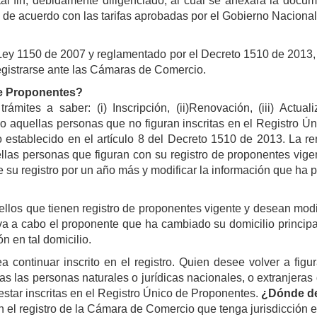
al fin, debidamente diligenciado, al cual se anexará la docu
e de acuerdo con las tarifas aprobadas por el Gobierno Nacional
ey 1150 de 2007 y reglamentado por el Decreto 1510 de 2013, e
registrarse ante las Cámaras de Comercio.
de Proponentes?
ites a saber: (i) Inscripción, (ii)Renovación, (iii) Actuali
abo aquellas personas que no figuran inscritas en el Registro 
no establecido en el artículo 8 del Decreto 1510 de 2013. La 
uellas personas que figuran con su registro de proponentes vige
de su registro por un año más y modificar la información que ha 
ellos que tienen registro de proponentes vigente y desean mod
leva a cabo el proponente que ha cambiado su domicilio principal
 en tal domicilio.
 continuar inscrito en el registro. Quien desee volver a figu
s las personas naturales o jurídicas nacionales, o extranjeras
estar inscritas en el Registro Único de Proponentes.
¿Dónde de
n el registro de la Cámara de Comercio que tenga jurisdicción en