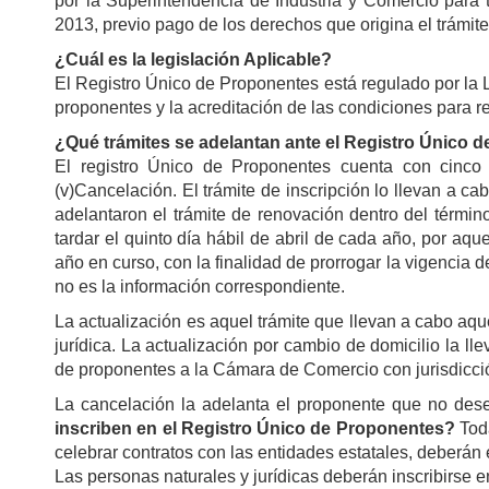
por la Superintendencia de Industria y Comercio para t
2013, previo pago de los derechos que origina el trámit
¿Cuál es la legislación Aplicable?
El Registro Único de Proponentes está regulado por la L
proponentes y la acreditación de las condiciones para 
¿Qué trámites se adelantan ante el Registro Único 
El registro Único de Proponentes cuenta con cinco trám
(v)Cancelación. El trámite de inscripción lo llevan a c
adelantaron el trámite de renovación dentro del térmi
tardar el quinto día hábil de abril de cada año, por aq
año en curso, con la finalidad de prorrogar la vigencia 
no es la información correspondiente.
La actualización es aquel trámite que llevan a cabo aqu
jurídica. La actualización por cambio de domicilio la l
de proponentes a la Cámara de Comercio con jurisdicción
La cancelación la adelanta el proponente que no desea
inscriben en el Registro Único de Proponentes?
Toda
celebrar contratos con las entidades estatales, deberán 
Las personas naturales y jurídicas deberán inscribirse e