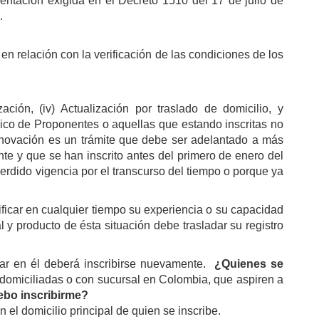
mentación exigida en el Decreto 1510 del 17 de julio de
.
n relación con la verificación de las condiciones de los
zación, (iv) Actualización por traslado de domicilio, y
Único de Proponentes o aquellas que estando inscritas no
renovación es un trámite que debe ser adelantado a más
nte y que se han inscrito antes del primero de enero del
perdido vigencia por el transcurso del tiempo o porque ya
ificar en cualquier tiempo su experiencia o su capacidad
 y producto de ésta situación debe trasladar su registro
rar en él deberá inscribirse nuevamente.
¿Quienes se
 domiciliadas o con sucursal en Colombia, que aspiren a
bo inscribirme?
 el domicilio principal de quien se inscribe.