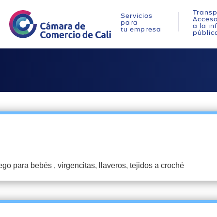
Transp
Servicios
Acces
para
a la i
tu empresa
públic
go para bebés , virgencitas, llaveros, tejidos a croché