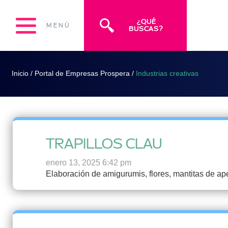
¿QUÉ
MENÚ
BUSCAS?
Inicio
/
Portal de Empresas Prospera
/
Industrias creativas
TRAPILLOS CLAU
enero 13, 2025 6:42 pm
Elaboración de amigurumis, flores, mantitas de ape