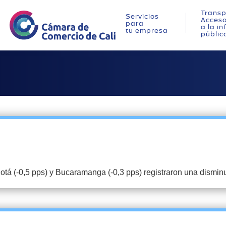
Transp
Servicios
Acces
para
a la i
tu empresa
públic
gotá (-0,5 pps) y Bucaramanga (-0,3 pps) registraron una dismin