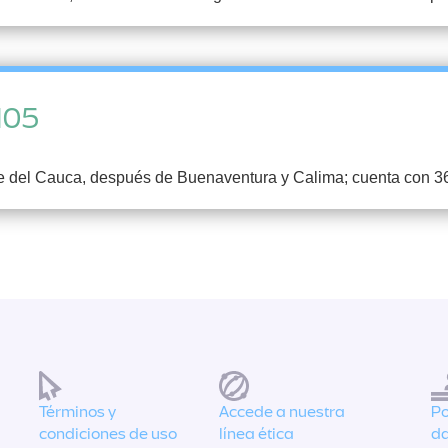
105
le del Cauca, después de Buenaventura y Calima; cuenta con 36
Términos y
Accede a nuestra
Po
condiciones de uso
línea ética
da