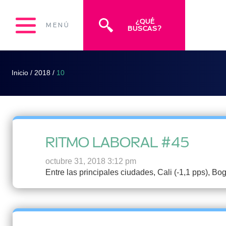
¿QUÉ
MENÚ
BUSCAS?
Inicio
/
2018
/
10
RITMO LABORAL #45
octubre 31, 2018 3:12 pm
Entre las principales ciudades, Cali (-1,1 pps), Bo