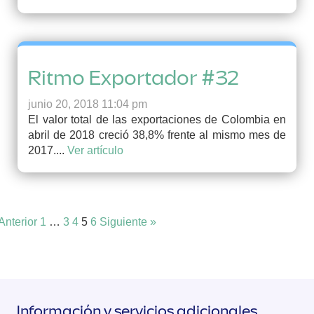
Ritmo Exportador #32
junio 20, 2018 11:04 pm
El valor total de las exportaciones de Colombia en
abril de 2018 creció 38,8% frente al mismo mes de
2017....
Ver artículo
Anterior
1
…
3
4
5
6
Siguiente »
Información y servicios adicionales