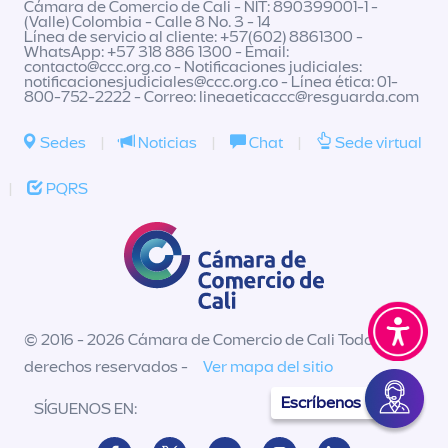
Cámara de Comercio de Cali - NIT: 890399001-1 -
(Valle) Colombia - Calle 8 No. 3 - 14
Línea de servicio al cliente: +57(602) 8861300 -
WhatsApp: +57 318 886 1300 - Email:
contacto@ccc.org.co
- Notificaciones judiciales:
notificacionesjudiciales@ccc.org.co
- Línea ética: 01-
800-752-2222 - Correo:
lineaeticaccc@resguarda.com
Sedes
|
Noticias
|
Chat
|
Sede virtual
|
PQRS
© 2016 - 2026 Cámara de Comercio de Cali Todos los
derechos reservados -
Ver mapa del sitio
Escríbenos
SÍGUENOS EN: