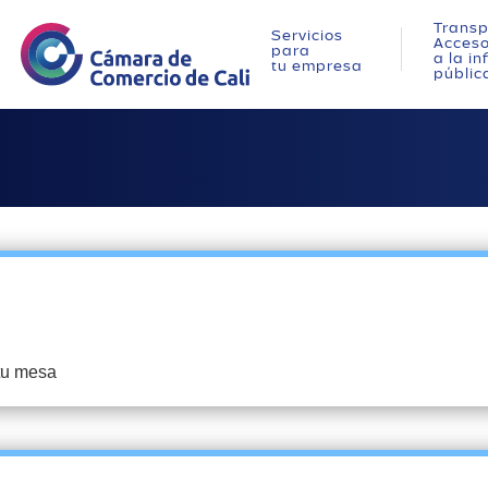
Transp
Servicios
Acces
para
a la i
tu empresa
públic
 tu mesa