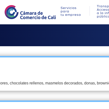
Transp
Servicios
Acces
para
a la i
tu empresa
públic
jores, chocolates rellenos, masmelos decorados, donas, browni