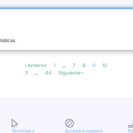
máticas.
« Anterior
1
…
7
8
9
10
11
…
44
Siguiente »
Términos y
Accede a nuestra
Po