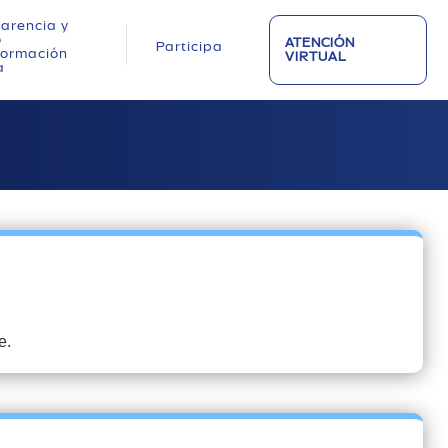
arencia y
o
ATENCIÓN
Participa
nformación
VIRTUAL
a
e.