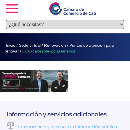
Inicio
/
Sede virtual
/
Renovación
/
Puntos de atención para
renovar
/
CCC-cabezote-ZonaAmerica
Información y servicios adicionales
Transparencia y acceso a la información pública