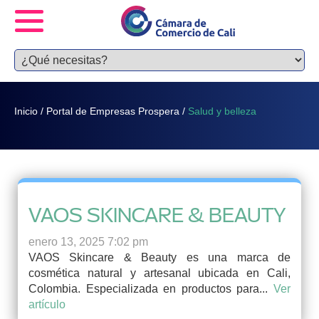
Inicio
/
Portal de Empresas Prospera
/
Salud y belleza
VAOS SKINCARE & BEAUTY
enero 13, 2025 7:02 pm
VAOS Skincare & Beauty es una marca de
cosmética natural y artesanal ubicada en Cali,
Colombia. Especializada en productos para...
Ver
artículo