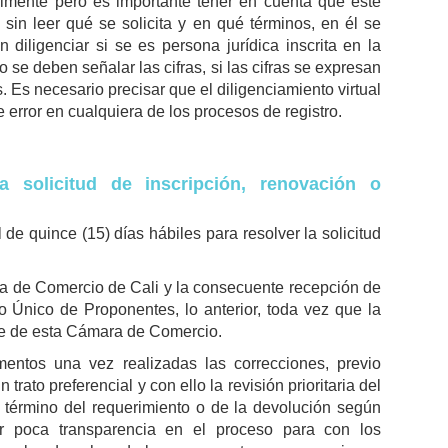
almente pero es importante tener en cuenta que éste
 sin leer qué se solicita y en qué términos, en él se
diligenciar si se es persona jurídica inscrita en la
e deben señalar las cifras, si las cifras se expresan
. Es necesario precisar que el diligenciamiento virtual
e error en cualquiera de los procesos de registro.
a solicitud de inscripción, renovación o
 quince (15) días hábiles para resolver la solicitud
ra de Comercio de Cali y la consecuente recepción de
o Único de Proponentes, lo anterior, toda vez que la
arte de esta Cámara de Comercio.
mentos una vez realizadas las correcciones, previo
rato preferencial y con ello la revisión prioritaria del
 término del requerimiento o de la devolución según
r poca transparencia en el proceso para con los