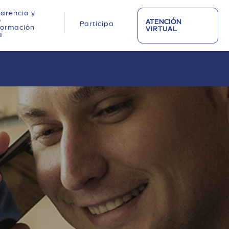
arencia y
o
ATENCIÓN
Participa
nformación
VIRTUAL
a