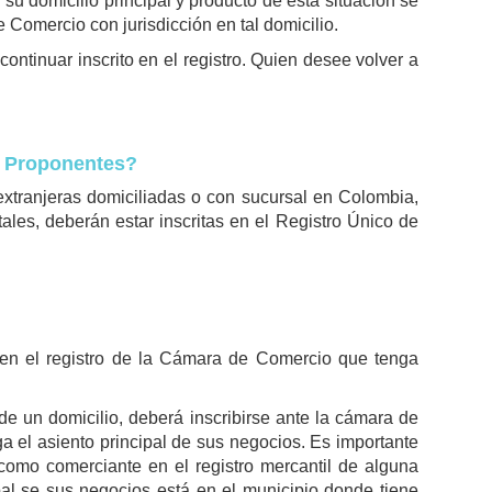
su domicilio principal y producto de ésta situación se
 Comercio con jurisdicción en tal domicilio.
ntinuar inscrito en el registro. Quien desee volver a
e Proponentes?
extranjeras domiciliadas o con sucursal en Colombia,
ales, deberán estar inscritas en el Registro Único de
e en el registro de la Cámara de Comercio que tenga
.
e un domicilio, deberá inscribirse ante la cámara de
ga el asiento principal de sus negocios. Es importante
 como comerciante en el registro mercantil de alguna
al se sus negocios está en el municipio donde tiene