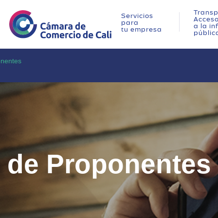
Transp
Servicios
Acces
para
a la i
tu empresa
públic
onentes
o de Proponentes