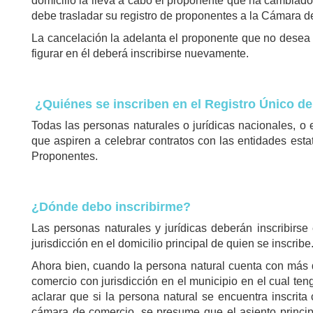
domicilio la lleva a cabo el proponente que ha cambiado 
debe trasladar su registro de proponentes a la Cámara de
La cancelación la adelanta el proponente que no desea co
figurar en él deberá inscribirse nuevamente.
¿Quiénes se inscriben en el Registro Único d
Todas las personas naturales o jurídicas nacionales, o 
que aspiren a celebrar contratos con las entidades estat
Proponentes.
¿Dónde debo inscribirme?
Las personas naturales y jurídicas deberán inscribirs
jurisdicción en el domicilio principal de quien se inscribe
Ahora bien, cuando la persona natural cuenta con más d
comercio con jurisdicción en el municipio en el cual ten
aclarar que si la persona natural se encuentra inscrita
cámara de comercio, se presume que el asiento princip