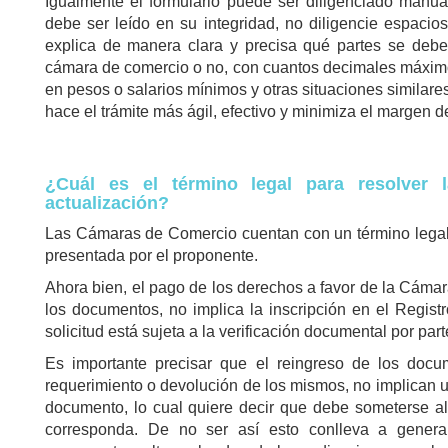
Igualmente el formulario puede ser diligenciado manu
debe ser leído en su integridad, no diligencie espacios
explica de manera clara y precisa qué partes se deben 
cámara de comercio o no, con cuantos decimales máximo s
en pesos o salarios mínimos y otras situaciones similares
hace el trámite más ágil, efectivo y minimiza el margen d
¿Cuál es el término legal para resolver l
actualización?
Las Cámaras de Comercio cuentan con un término legal de
presentada por el proponente.
Ahora bien, el pago de los derechos a favor de la Cáma
los documentos, no implica la inscripción en el Registr
solicitud está sujeta a la verificación documental por p
Es importante precisar que el reingreso de los docu
requerimiento o devolución de los mismos, no implican un t
documento, lo cual quiere decir que debe someterse al
corresponda. De no ser así esto conlleva a genera