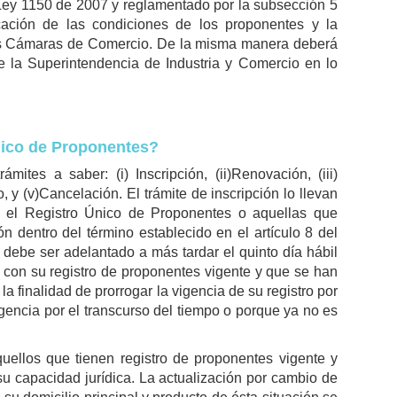
 Ley 1150 de 2007 y reglamentado por la subsección 5
cación de las condiciones de los proponentes y la
 las Cámaras de Comercio. De la misma manera deberá
de la Superintendencia de Industria y Comercio en lo
nico de Proponentes?
ites a saber: (i) Inscripción, (ii)Renovación, (iii)
o, y (v)Cancelación. El trámite de inscripción lo llevan
n el Registro Único de Proponentes o aquellas que
n dentro del término establecido en el artículo 8 del
debe ser adelantado a más tardar el quinto día hábil
 con su registro de proponentes vigente y que se han
la finalidad de prorrogar la vigencia de su registro por
gencia por el transcurso del tiempo o porque ya no es
quellos que tienen registro de proponentes vigente y
u capacidad jurídica. La actualización por cambio de