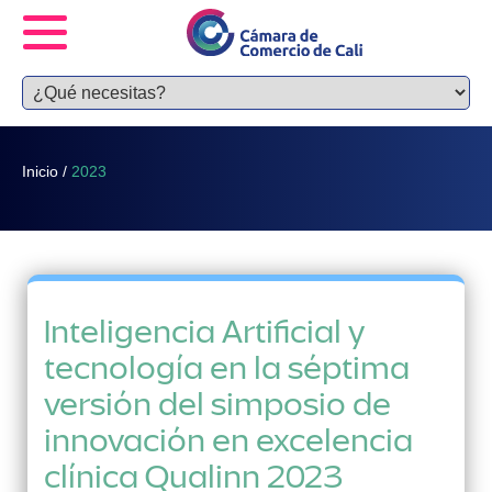
Inicio
/
2023
Inteligencia Artificial y
tecnología en la séptima
versión del simposio de
innovación en excelencia
clínica Qualinn 2023