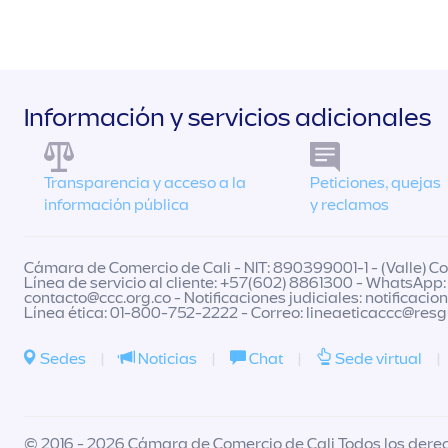
Información y servicios adicionales
Transparencia y acceso a la
Peticiones, quejas
información pública
y reclamos
Cámara de Comercio de Cali - NIT: 890399001-1 - (Valle) Col
Línea de servicio al cliente: +57(602) 8861300 - WhatsApp:
contacto@ccc.org.co
- Notificaciones judiciales:
notificacio
Línea ética: 01-800-752-2222 - Correo:
lineaeticaccc@res
Sedes
|
Noticias
|
Chat
|
Sede virtual
|
© 2016 - 2026 Cámara de Comercio de Cali Todos los dere