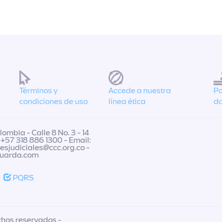
Términos y
Accede a nuestra
Po
condiciones de uso
línea ética
da
ombia - Calle 8 No. 3 - 14
 +57 318 886 1300 - Email:
nesjudiciales@ccc.org.co
-
guarda.com
PQRS
chos reservados -